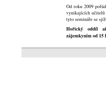
Od roku 2009 pořád
vynikajících učitelů
tyto semináře se sjíž
Hořický oddíl a
zájemkyním od 15 l