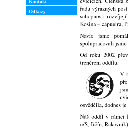
cvičících. Členská z
Kontakt
řadu výrazných posta
Odkazy
schopnosti rozvíjej
Kosina – capueira, Pa
Navíc jsme pomáh
spolupracovali jsme 
Od roku 2002 převz
trenérem oddílu.
V n
př
jsm
cv
osvědčila, dodnes je
Náš oddíl v rámci 
n/S, Jičín, Rakovník)