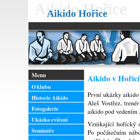
Aikido Hořice
Aikido Hořice
Menu
Aikido v Hořic
O klubu
První ukázky aikido 
Historie Aikido
Aleš Vostřez, trené
Fotogalerie
aikido pod vedením 
Ukázka cvičení
Vznikající hořický 
Semináře
Po počátečním nábo